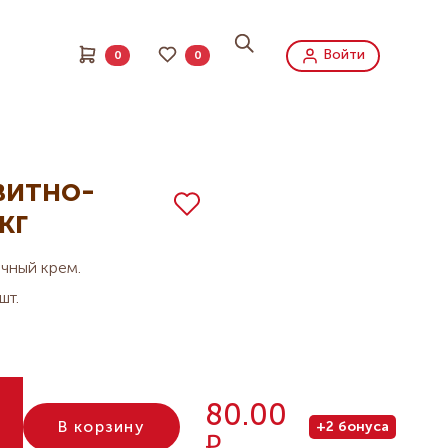
Войти
0
0
витно-
кг
чный крем.
шт.
80.00
В корзину
+2 бонуса
Р