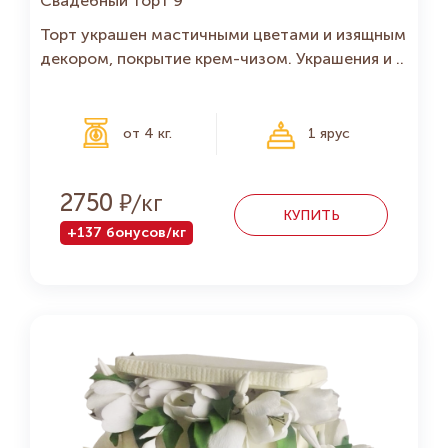
Свадебный торт 9
Торт украшен мастичными цветами и изящным
декором, покрытие крем-чизом. Украшения и ..
от 4 кг.
1 ярус
Р
2750
КУПИТЬ
+137 бонусов/кг