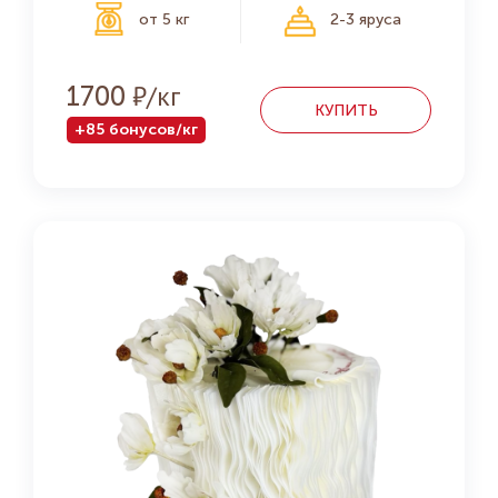
от 5 кг
2-3 яруса
Р
1700
КУПИТЬ
+85 бонусов/кг