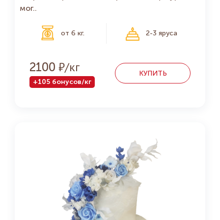
мог..
от 6 кг.
2-3 яруса
Р
2100
КУПИТЬ
+105 бонусов/кг