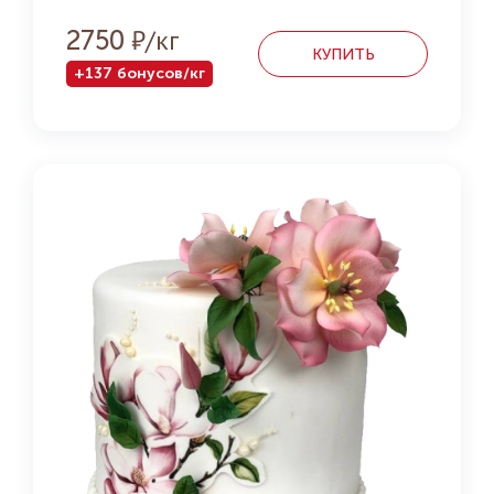
Р
2750
КУПИТЬ
+137 бонусов/кг