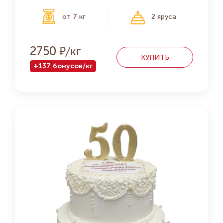
от 7 кг
2 яруса
Р
2750
КУПИТЬ
+137 бонусов/кг